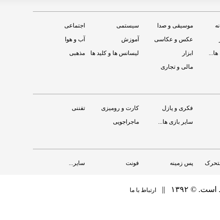
نه
موسیقی و صدا
سیستمی
اجتماعی
عکس و عکاسی
آموزش
آب و هوا
ها...
ابزار
لیسانس ها و کلید ها
مذهبی
مالی و تجاری
Android Persian Forum RSS
Applanet Mark
ان
رايگان
فکری و پازل
کارت و رومیزی
تفننی
سایر بازی ها...
ماجراجویی
متحرک
پس زمینه
فونت
سایر...
‏ ۱۳۹۲ ||
ارتباط با ما