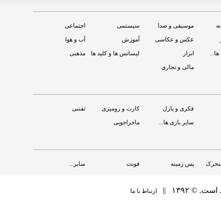
نه
موسیقی و صدا
سیستمی
اجتماعی
عکس و عکاسی
آموزش
آب و هوا
ها...
ابزار
لیسانس ها و کلید ها
مذهبی
مالی و تجاری
Temple Run: Oz
GTA III 10-Y
ان
رايگان
فکری و پازل
کارت و رومیزی
تفننی
سایر بازی ها...
ماجراجویی
متحرک
پس زمینه
فونت
سایر...
‏ ۱۳۹۲ ||
ارتباط با ما