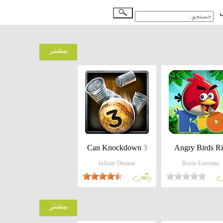
بيشتر
Can Knockdown 3
Angry Birds R
Infinite Dreams
Rovio Entertain
ان
رايگان
بيشتر