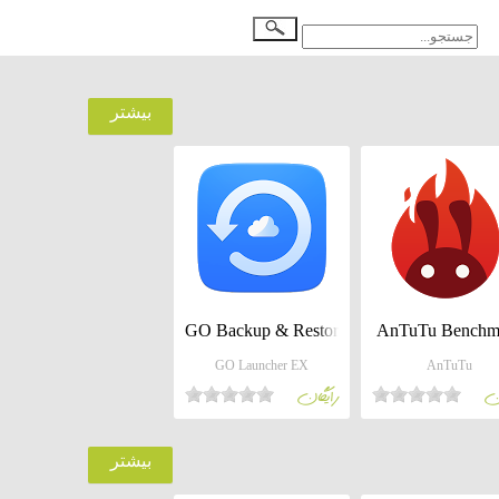
بيشتر
GO Backup & Restore Pro
AnTuTu Benchm
GO Launcher EX
AnTuTu
ان
رايگان
بيشتر