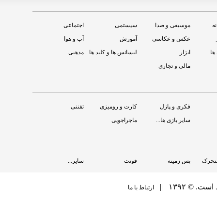
نه
موسیقی و صدا
سیستمی
اجتماعی
عکس و عکاسی
آموزش
آب و هوا
ها...
ابزار
لیسانس ها و کلید ها
مذهبی
مالی و تجاری
RAM Manager 
Titanium Backup ★ root
Titanium Track
Juwe11
ان
رايگان
فکری و پازل
کارت و رومیزی
تفننی
سایر بازی ها...
ماجراجویی
متحرک
پس زمینه
فونت
سایر...
‏ ۱۳۹۲ ||
ارتباط با ما