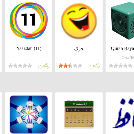
Yaazdah (11)
Quran Bayan
جوک
GeranTe
رايگان
رايگان
Takhfifan
Sina MB
و آرامش