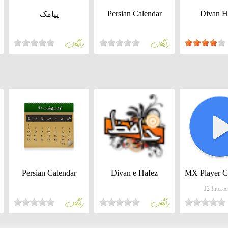
Persian Calendar
Divan H
پیامک
رايگان
رايگان
رايگان
رايگان
BMI MBank 2.5
teb-imam-
از هر دری سخنی (رایگان)
Persian Calendar
Divan e Hafez
MX Player 
رايگان
رايگان
J2 Interac
رايگان
رايگان