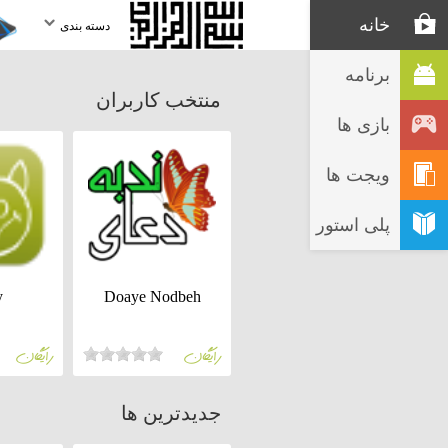
خانه
دسته بندی
برنامه
منتخب کاربران
بازی ها
ویجت ها
پلی استور
y
Doaye Nodbeh
رايگان
رايگان
جديدترين ها