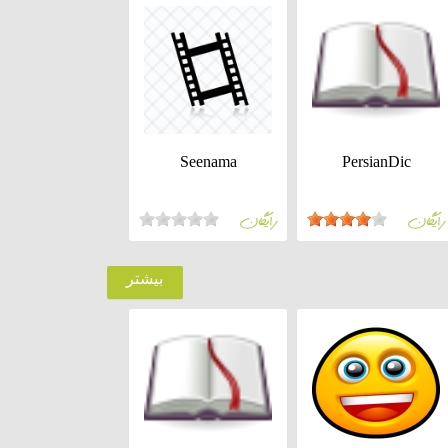
Seenama
PersianDic
رايگان
رايگان
بيشتر