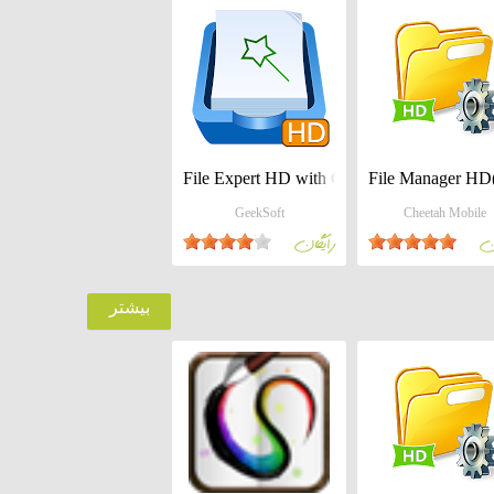
File Expert HD with Clouds
File Manager HD(F
GeekSoft
Cheetah Mobile
ان
رايگان
بيشتر
Alarm Clock for Android Pad
Maxthon Browser 