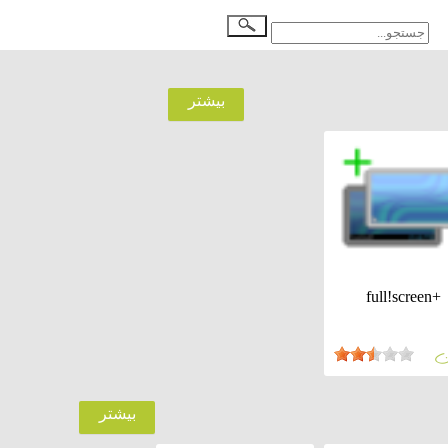
بيشتر
full!screen+
ان
بيشتر