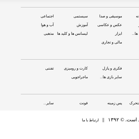
نه
موسیقی و صدا
سیستمی
اجتماعی
عکس و عکاسی
آموزش
آب و هوا
ها...
ابزار
لیسانس ها و کلید ها
مذهبی
مالی و تجاری
Kaspersky Tablet Security
Bria
ان
رايگان
فکری و پازل
کارت و رومیزی
تفننی
سایر بازی ها...
ماجراجویی
متحرک
پس زمینه
فونت
سایر...
‏ ۱۳۹۲ ||
ارتباط با ما