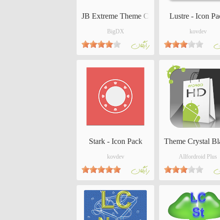
JB Extreme Theme CM11 AOKP
Lustre - Icon P
BigDX
kovdev
ان
رايگان
Stark - Icon Pack
Theme Crystal Bl
kovdev
Allfordroid Plus
ان
رايگان