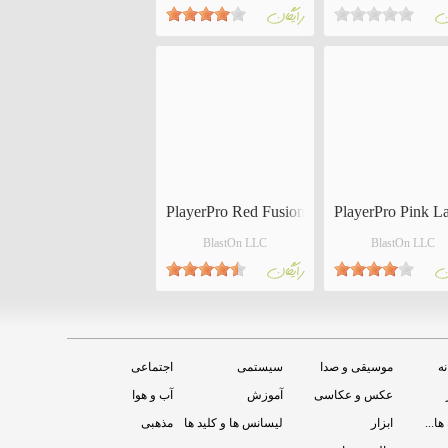
ان
رايگان
PlayerPro Red Fusion Skin
PlayerPro Pink L
BlastOn LLC
BlastOn LLC
ان
رايگان
نه
موسیقی و صدا
سیستمی
اجتماعی
عکس و عکاسی
آموزش
آب و هوا
ها...
ابزار
لیسانس ها و کلید ها
مذهبی