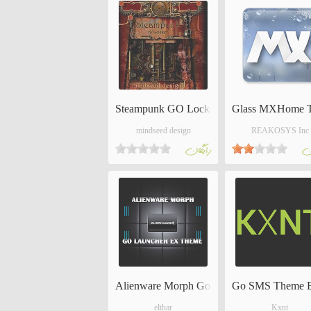
Steampunk GO Locker Theme
Glass MXHome 
mindseed design
REAKOSYS Inc
ان
رايگان
Alienware Morph Go Launcher
Go SMS Theme B
elthar
Kxnt