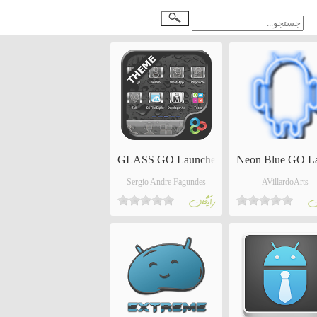
GLASS GO Launcher EX Theme
Neon Blue GO L
Sergio Andre Fagundes
AVillardoArts
ان
رايگان