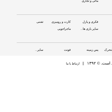
مالی و تجاری
فکری و پازل
کارت و رومیزی
تفننی
سایر بازی ها...
ماجراجویی
متحرک
پس زمینه
فونت
سایر...
‏ ۱۳۹۲ ||
ارتباط با ما