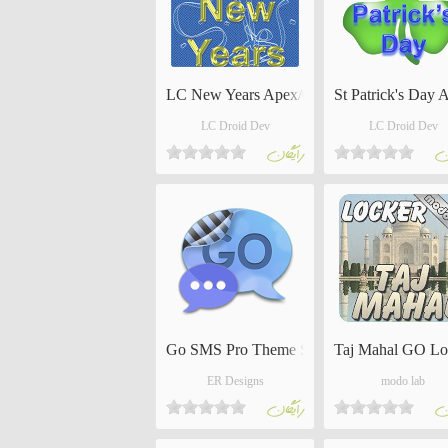
LC New Years Apex/Go/Nova
St Patrick's Day
LC Droid Dev
LC Droid Dev
ان
رايگان
Go SMS Pro Theme Soft Blue
Taj Mahal GO Lo
ER Designs
modo lab
ان
رايگان