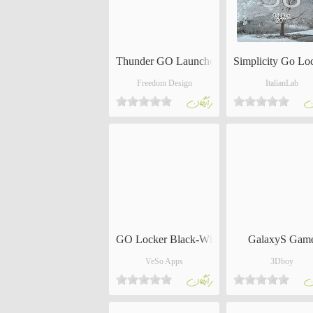
Thunder GO LauncherEX Theme
Simplicity Go Loc
Freedom Design
ItalianLab
ان
رايگان
GO Locker Black-White Theme
GalaxyS Gam
VeSo Apps
3Dboy
ان
رايگان