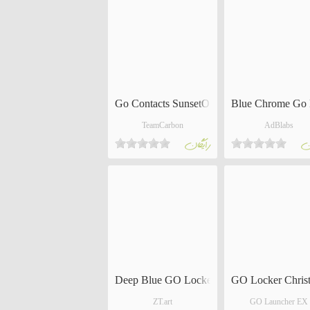
Go Contacts SunsetOrange- Free
Blue Chrome Go
TeamCarbon
AdBlabs
ان
رايگان
Deep Blue GO Locker Theme
GO Locker Chris
ZT.art
GO Launcher EX