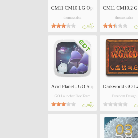
CM11 CM10 LG Optimus G2 Theme
CM11 CM10.2 G
thomassafca
thomassafca
ان
رايگان
Acid Planet - GO Super Theme
Darkworld GO L
GO Launcher Dev Team
Freedom Design
ان
رايگان