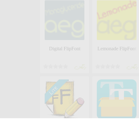
Digital FlipFont
Lemonade FlipFont
رايگان
رايگان
FontEditor-Change Font Size
iFont(Expert of Fonts
diyun
diyun