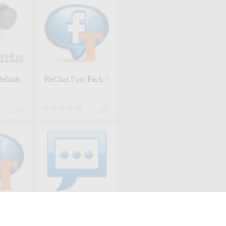
lefonts
ReChat Font Pack 5
رايگان
رايگان
 Pack 3
Handcent Font Pack2
handcent_market