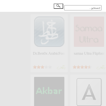
Dr.Ben0x ArabicFonts
samaa Ultra Flipfont
رايگان
رايگان