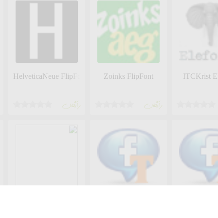
HelveticaNeue FlipFont
Zoinks FlipFont
ITCKrist E
رايگان
رايگان
)
SA&MAA CLE-SUL Demo
ReChat Font Pack 4
ReChat Font