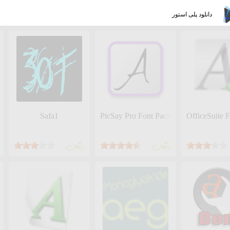
دانلود پلی استور
Safa1
PicSay Pro Font Pack - A
OfficeSuite 
رايگان
رايگان