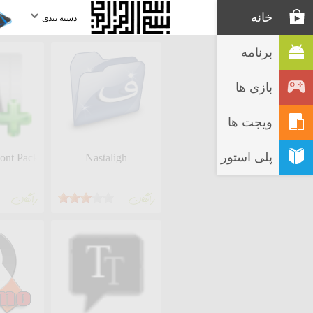
خانه
دسته بندی
برنامه
بازی ها
ویجت ها
پلی استور
Font Package
Nastaligh
رايگان
رايگان